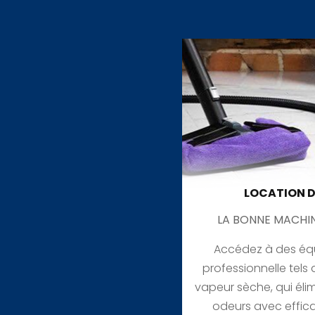
LOCATION D
LA BONNE MACHI
Accédez à des éq
professionnelle tels
vapeur sèche, qui élim
odeurs avec effica