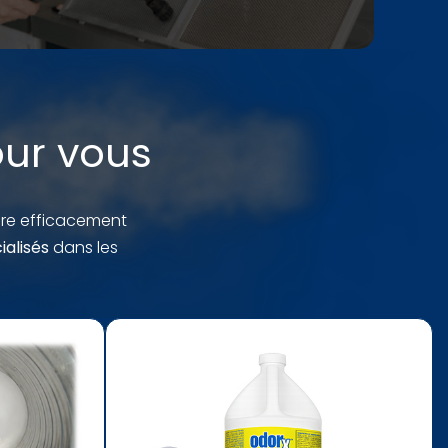
our vous
dre efficacement
alisés
dans les