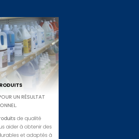
PRODUITS
POUR UN RÉSULTAT
ONNEL.
roduits
de qualité
us aider à obtenir des
durables et adaptés à