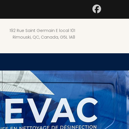
192 Rue Saint Germain E local 101
Rimouski, QC, Canada, G5L 1A8