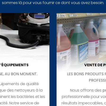
sommes là pour vous fournir ce dont vous avez besoin.
’ÉQUIPEMENTS
VENTE DE 
NE, AU BON MOMENT.
LES BONS PRODUITS 
PROFESSI
uipements de qualité
 que des nettoyeurs à la
Nous offrons des
p
inent les bactéries et les
professionnelle pour vo
cité. Notre service de
résultats impeccables, 