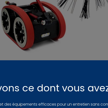
ons ce dont vous ave
 et des équipements efficaces pour un entretien sans co