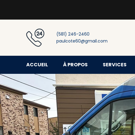
(581) 246-2460
paulcote60@gmail.com
ACCUEIL
À PROPOS
SERVICES