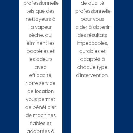
professionnelle
de qualité
tels que des
professionnelle
nettoyeurs à
pour vous
la vapeur
aider à obtenir
sèche, qui
des résultats
éliminent les
impeccables,
bactéries et
durables et
les odeurs
adaptés à
avec
chaque type
efficacité.
d'intervention.
Notre service
de
location
vous permet
de bénéficier
de machines
fiables et
adaptées à