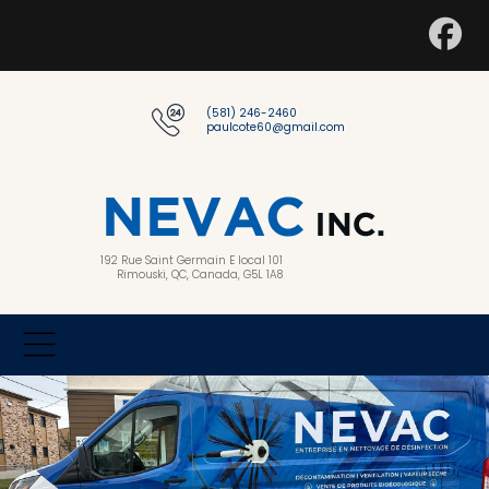
(581) 246-2460
paulcote60@gmail.com
192 Rue Saint Germain E local 101
Rimouski, QC, Canada, G5L 1A8