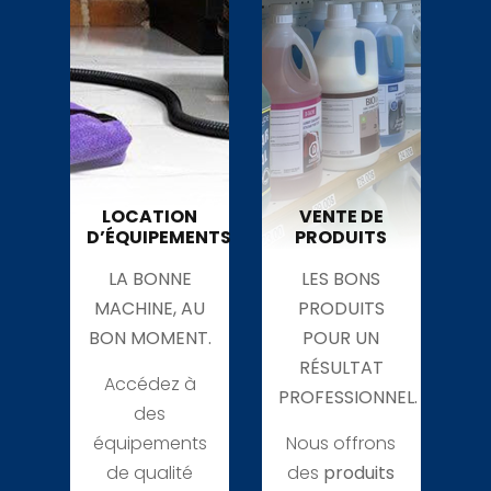
LOCATION
VENTE DE
D’ÉQUIPEMENTS
PRODUITS
LA BONNE
LES BONS
MACHINE, AU
PRODUITS
BON MOMENT.
POUR UN
RÉSULTAT
Accédez à
PROFESSIONNEL.
des
équipements
Nous offrons
de qualité
des
produits